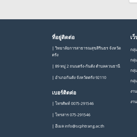
ที่อยู่ติดต่อ
เว็
| วิทยาลัยการสาธารณสุขสิรินธร จังหวัด
กลุ
ตรัง
กลุ
| 89 หมู่ 2 ถนนตรัง-กันตัง ตำบลควนธานี
กลุ
| อำเภอกันตัง จังหวัดตรัง 92110
กลุ
งาน
เบอร์ติดต่อ
งาน
| โทรศัพท์ 0075-291546
| โทรสาร 075-291546
| อีเมล
info@scphtrang.ac.th