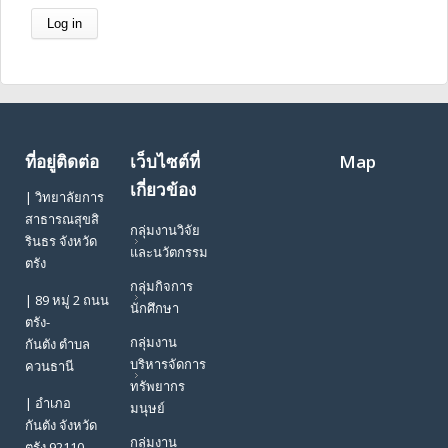
ที่อยู่ติดต่อ
เว็บไซต์ที่
Map
เกี่ยวข้อง
| วิทยาลัยการ
สาธารณสุขสิ
กลุ่มงานวิจัย
รินธร จังหวัด
และนวัตกรรม
ตรัง
กลุ่มกิจการ
| 89 หมู่ 2 ถนน
นักศึกษา
ตรัง-
กลุ่มงาน
กันตัง ตำบล
บริหารจัดการ
ควนธานี
ทรัพยากร
| อำเภอ
มนุษย์
กันตัง จังหวัด
กลุ่มงาน
ตรัง 92110