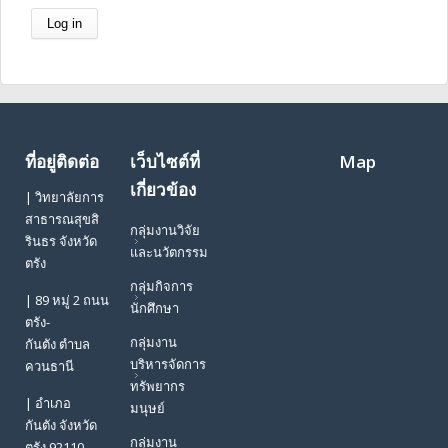
ที่อยู่ติดต่อ
เว็บไซต์ที่
Map
เกี่ยวข้อง
| วิทยาลัยการ
สาธารณสุขสิ
กลุ่มงานวิจัย
รินธร จังหวัด
และนวัตกรรม
ตรัง
กลุ่มกิจการ
| 89 หมู่ 2 ถนน
นักศึกษา
ตรัง-
กลุ่มงาน
กันตัง ตำบล
บริหารจัดการ
ควนธานี
ทรัพยากร
| อำเภอ
มนุษย์
กันตัง จังหวัด
กลุ่มงาน
ตรัง 92110