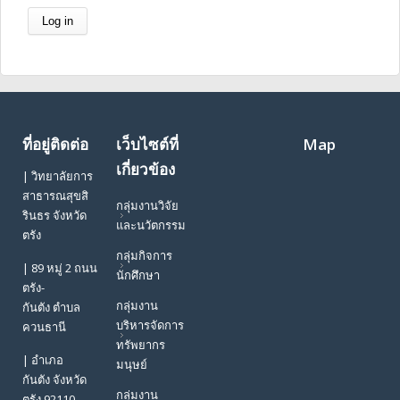
ที่อยู่ติดต่อ
เว็บไซต์ที่
Map
เกี่ยวข้อง
| วิทยาลัยการ
สาธารณสุขสิ
กลุ่มงานวิจัย
รินธร จังหวัด
และนวัตกรรม
ตรัง
กลุ่มกิจการ
| 89 หมู่ 2 ถนน
นักศึกษา
ตรัง-
กลุ่มงาน
กันตัง ตำบล
บริหารจัดการ
ควนธานี
ทรัพยากร
| อำเภอ
มนุษย์
กันตัง จังหวัด
กลุ่มงาน
ตรัง 92110