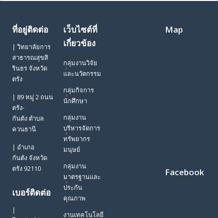
ที่อยู่ติดต่อ
เว็บไซต์ที่
Map
เกี่ยวข้อง
| วิทยาลัยการ
สาธารณสุขสิ
กลุ่มงานวิจัย
รินธร จังหวัด
และนวัตกรรม
ตรัง
กลุ่มกิจการ
| 89 หมู่ 2 ถนน
นักศึกษา
ตรัง-
กลุ่มงาน
กันตัง ตำบล
บริหารจัดการ
ควนธานี
ทรัพยากร
| อำเภอ
มนุษย์
กันตัง จังหวัด
กลุ่มงาน
ตรัง 92110
Facebook
มาตรฐานและ
ประกัน
เบอร์ติดต่อ
คุณภาพ
|
งานเทคโนโลยี