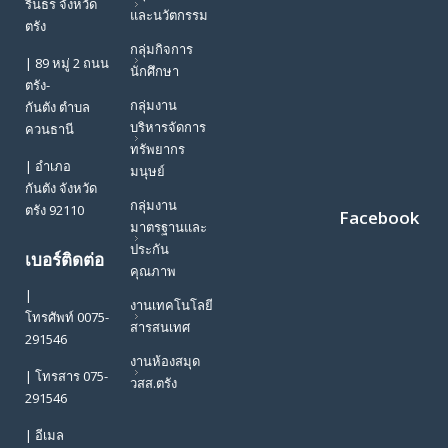
รินธร จังหวัด
และนวัตกรรม
ตรัง
กลุ่มกิจการ
| 89 หมู่ 2 ถนน
นักศึกษา
ตรัง-
กลุ่มงาน
กันตัง ตำบล
บริหารจัดการ
ควนธานี
ทรัพยากร
| อำเภอ
มนุษย์
กันตัง จังหวัด
กลุ่มงาน
ตรัง 92110
Facebook
มาตรฐานและ
ประกัน
เบอร์ติดต่อ
คุณภาพ
|
งานเทคโนโลยี
โทรศัพท์ 0075-
สารสนเทศ
291546
งานห้องสมุด
| โทรสาร 075-
วสส.ตรัง
291546
| อีเมล