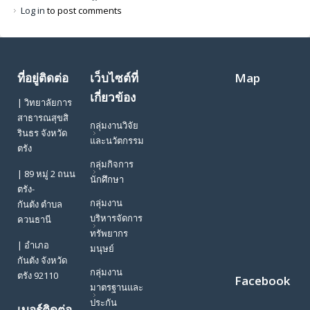
Log in
to post comments
ที่อยู่ติดต่อ
เว็บไซต์ที่
Map
เกี่ยวข้อง
| วิทยาลัยการ
สาธารณสุขสิ
กลุ่มงานวิจัย
รินธร จังหวัด
และนวัตกรรม
ตรัง
กลุ่มกิจการ
| 89 หมู่ 2 ถนน
นักศึกษา
ตรัง-
กลุ่มงาน
กันตัง ตำบล
บริหารจัดการ
ควนธานี
ทรัพยากร
| อำเภอ
มนุษย์
กันตัง จังหวัด
กลุ่มงาน
ตรัง 92110
Facebook
มาตรฐานและ
ประกัน
เบอร์ติดต่อ