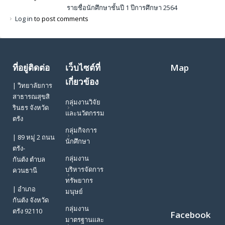
รายชื่อนักศึกษาชั้นปี 1 ปีการศึกษา 2564
Log in
to post comments
ที่อยู่ติดต่อ
เว็บไซต์ที่
Map
เกี่ยวข้อง
| วิทยาลัยการ
สาธารณสุขสิ
กลุ่มงานวิจัย
รินธร จังหวัด
และนวัตกรรม
ตรัง
กลุ่มกิจการ
| 89 หมู่ 2 ถนน
นักศึกษา
ตรัง-
กลุ่มงาน
กันตัง ตำบล
บริหารจัดการ
ควนธานี
ทรัพยากร
| อำเภอ
มนุษย์
กันตัง จังหวัด
กลุ่มงาน
ตรัง 92110
Facebook
มาตรฐานและ