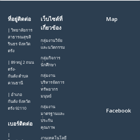
ที่อยู่ติดต่อ
เว็บไซต์ที่
Map
เกี่ยวข้อง
| วิทยาลัยการ
สาธารณสุขสิ
กลุ่มงานวิจัย
รินธร จังหวัด
และนวัตกรรม
ตรัง
กลุ่มกิจการ
| 89 หมู่ 2 ถนน
นักศึกษา
ตรัง-
กลุ่มงาน
กันตัง ตำบล
บริหารจัดการ
ควนธานี
ทรัพยากร
| อำเภอ
มนุษย์
กันตัง จังหวัด
กลุ่มงาน
ตรัง 92110
Facebook
มาตรฐานและ
ประกัน
เบอร์ติดต่อ
คุณภาพ
|
งานเทคโนโลยี