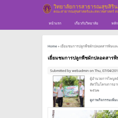
Skip to main content
วิทยาลัยการสาธารณสุขสิรินธ
คณะสาธารณสุขศาสตร์และสหเวชศาสตร์ 
หน้าแรก
เกี่ยวกับวิทยาลัย
หลัก
You are here
Home
» เยี่ยมชมการปลูกพืชผักปลอดสารพิษแล
เยี่ยมชมการปลูกพืชผักปลอดสารพ
Submitted by
webadmin
on Thu, 07/04/2019
ผู้อำนวยการไพบูลย
สัตว์ในโครงการอาห
๒๕๖๒
ดูภาพกิจกรรมเพิ่